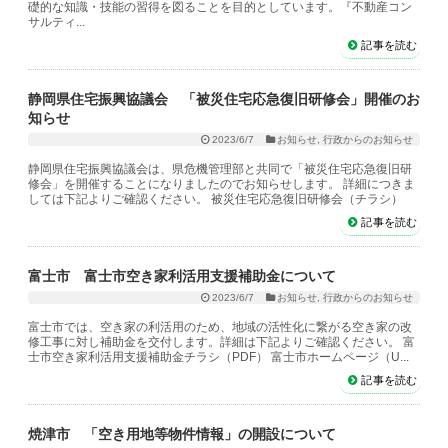
礎的な知識・技能の習得を図ることを目的としています。『不動産コン
サルティ...
記事を読む
静岡県住宅振興協議会 「被災住宅応急復旧研修会」開催のお
知らせ
2023/6/7
お知らせ
,
行政からのお知らせ
静岡県住宅振興協議会は、県危機管理部と共同で「被災住宅応急復旧研
修会」を開催することになりましたのでお知らせします。 詳細につきま
しては下記よりご確認ください。 被災住宅応急復旧研修会（チラシ）
記事を読む
富士市 富士市空き家利活用支援補助金について
2023/6/7
お知らせ
,
行政からのお知らせ
富士市では、空き家の利活用のため、地域の活性化に繋がる空き家の改
修工事に対し補助金を交付します。詳細は下記よりご確認ください。 富
士市空き家利活用支援補助金チラシ（PDF） 富士市ホームページ（U...
記事を読む
焼津市 「空き用地等物件情報」の開設について