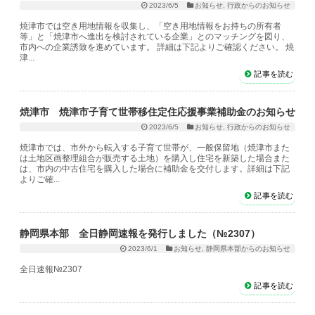
2023/6/5
お知らせ
,
行政からのお知らせ
焼津市では空き用地情報を収集し、「空き用地情報をお持ちの所有者
等」と「焼津市へ進出を検討されている企業」とのマッチングを図り、
市内への企業誘致を進めています。 詳細は下記よりご確認ください。 焼
津...
記事を読む
焼津市 焼津市子育て世帯移住定住応援事業補助金のお知らせ
2023/6/5
お知らせ
,
行政からのお知らせ
焼津市では、市外から転入する子育て世帯が、一般保留地（焼津市また
は土地区画整理組合が販売する土地）を購入し住宅を新築した場合また
は、市内の中古住宅を購入した場合に補助金を交付します。詳細は下記
よりご確...
記事を読む
静岡県本部 全日静岡速報を発行しました（№2307）
2023/6/1
お知らせ
,
静岡県本部からのお知らせ
全日速報№2307
記事を読む