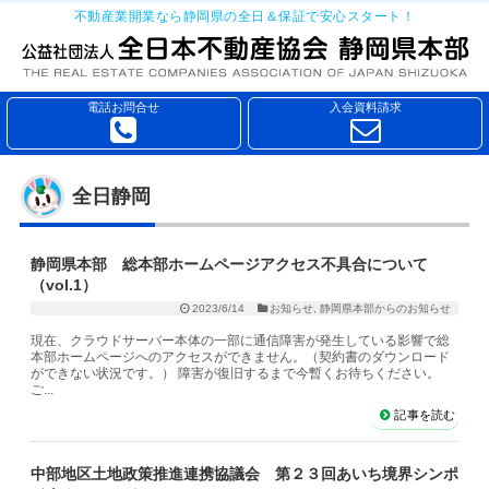
不動産業開業なら静岡県の全日＆保証で安心スタート！
電話お問合せ
入会資料請求
全日静岡
静岡県本部 総本部ホームページアクセス不具合について
（vol.1）
2023/6/14
お知らせ
,
静岡県本部からのお知らせ
現在、クラウドサーバー本体の一部に通信障害が発生している影響で総
本部ホームページへのアクセスができません。（契約書のダウンロード
ができない状況です。） 障害が復旧するまで今暫くお待ちください。
ご...
記事を読む
中部地区土地政策推進連携協議会 第２３回あいち境界シンポ