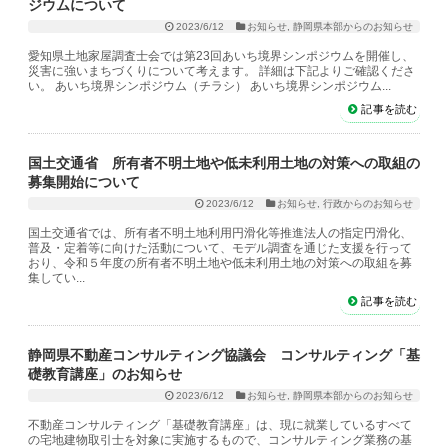
ジウムについて
2023/6/12
お知らせ
,
静岡県本部からのお知らせ
愛知県土地家屋調査士会では第23回あいち境界シンポジウムを開催し、
災害に強いまちづくりについて考えます。 詳細は下記よりご確認くださ
い。 あいち境界シンポジウム（チラシ） あいち境界シンポジウム...
記事を読む
国土交通省 所有者不明土地や低未利用土地の対策への取組の
募集開始について
2023/6/12
お知らせ
,
行政からのお知らせ
国土交通省では、所有者不明土地利用円滑化等推進法人の指定円滑化、
普及・定着等に向けた活動について、モデル調査を通じた支援を行って
おり、令和５年度の所有者不明土地や低未利用土地の対策への取組を募
集してい...
記事を読む
静岡県不動産コンサルティング協議会 コンサルティング「基
礎教育講座」のお知らせ
2023/6/12
お知らせ
,
静岡県本部からのお知らせ
不動産コンサルティング「基礎教育講座」は、現に就業しているすべて
の宅地建物取引士を対象に実施するもので、コンサルティング業務の基