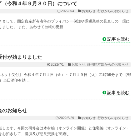
了（令和４年９月３０日）について
2022/7/4
お知らせ
,
行政からのお知らせ
きまして、固定資産所有者等のプライバシー保護や課税業務の見直しの一環に
した。 また、あわせて台帳の更新...
記事を読む
受付が始まりました
2022/7/1
お知らせ
,
静岡県本部からのお知らせ
ネット受付】 令和４年７月１日（金）～７月１９日（火）21時59分まで 【郵
日消印有効 ...
記事を読む
会のお知らせ
2022/6/29
お知らせ
,
行政からのお知らせ
催します。今回の研修会は木材編（オンライン開催）と住宅編（オンライン・
お招きして、講演及び意見交換を実施し...