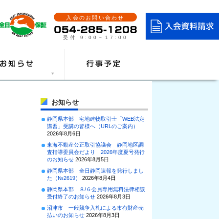
入会のお問い合わせ
受付 9:00～17:00
お知らせ
静岡県本部 宅地建物取引士「WEB法定
講習」受講の皆様へ（URLのご案内）
2026年8月6日
東海不動産公正取引協議会 静岡地区調
査指導委員会だより 2026年度夏号発行
のお知らせ
2026年8月5日
静岡県本部 全日静岡速報を発行しまし
た（№2619）
2026年8月4日
静岡県本部 ８/６会員専用無料法律相談
受付終了のお知らせ
2026年8月3日
沼津市 一般競争入札による市有財産売
払いのお知らせ
2026年8月3日