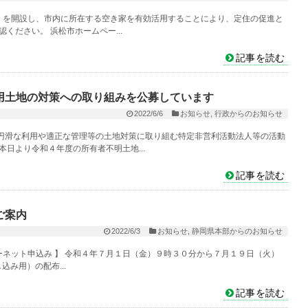
ク」を開設し、市内に所在する空き家を有効活用することにより、定住の促進と
ください。 浜松市ホームペー...
記事を読む
用土地の対策への取り組みを公募しています
2022/6/6
お知らせ
,
行政からのお知らせ
円滑な利用や適正な管理等の土地対策に取り組む特定非営利活動法人等の活動
日より令和４年度の所有者不明土地...
記事を読む
ご案内
2022/6/3
お知らせ
,
静岡県本部からのお知らせ
ターネット申込み 】 令和４年７月１日（金）９時３０分から７月１９日（火）
込み用）の配布...
記事を読む