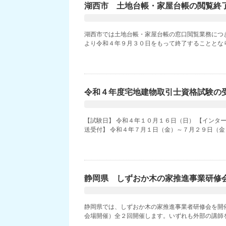
湖西市 土地台帳・家屋台帳の閲覧終
湖西市では土地台帳・家屋台帳の窓口閲覧業務につ
より令和４年９月３０日をもって終了することとなりま
令和４年度宅地建物取引士資格試験の
【試験日】 令和４年１０月１６日（日） 【インター
送受付】 令和４年７月１日（金）～７月２９日（金）当
静岡県 しずおか木の家推進事業研修
静岡県では、しずおか木の家推進事業者研修会を開
会場開催）全２回開催します。いずれも外部の講師を