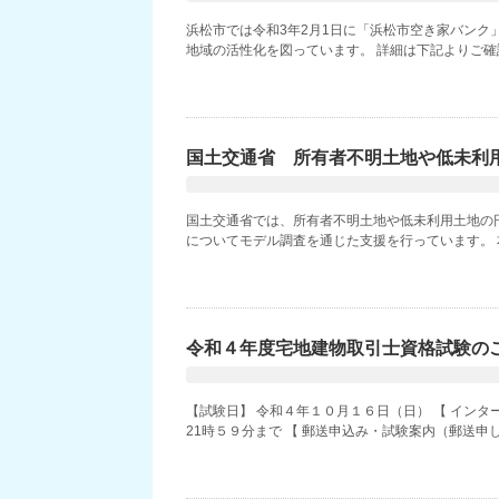
浜松市では令和3年2月1日に「浜松市空き家バン
地域の活性化を図っています。 詳細は下記よりご確認
国土交通省 所有者不明土地や低未利
国土交通省では、所有者不明土地や低未利用土地の
についてモデル調査を通じた支援を行っています。 本
令和４年度宅地建物取引士資格試験の
【試験日】 令和４年１０月１６日（日） 【 イン
21時５９分まで 【 郵送申込み・試験案内（郵送申し