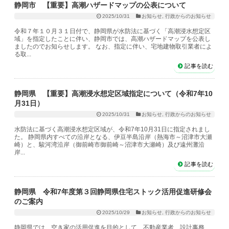
静岡市 【重要】高潮ハザードマップの公表について
2025/10/31
お知らせ
,
行政からのお知らせ
令和７年１０月３１日付で、静岡県が水防法に基づく「高潮浸水想定区
域」を指定したことに伴い、静岡市では、高潮ハザードマップを公表し
ましたのでお知らせします。 なお、指定に伴い、宅地建物取引業者によ
る取...
記事を読む
静岡県 【重要】高潮浸水想定区域指定について（令和7年10
月31日）
2025/10/31
お知らせ
,
行政からのお知らせ
水防法に基づく高潮浸水想定区域が、令和7年10月31日に指定されまし
た。 静岡県内すべての沿岸となる、伊豆半島沿岸（熱海市～沼津市大瀬
崎）と、駿河湾沿岸（御前崎市御前崎～沼津市大瀬崎）及び遠州灘沿
岸...
記事を読む
静岡県 令和7年度第３回静岡県住宅ストック活用促進研修会
のご案内
2025/10/29
お知らせ
,
行政からのお知らせ
静岡県では、空き家の活用促進を目的として、不動産業者、設計事務