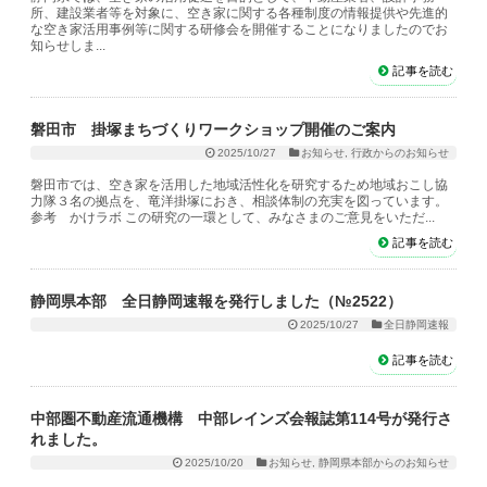
所、建設業者等を対象に、空き家に関する各種制度の情報提供や先進的
な空き家活用事例等に関する研修会を開催することになりましたのでお
知らせしま...
記事を読む
磐田市 掛塚まちづくりワークショップ開催のご案内
2025/10/27
お知らせ
,
行政からのお知らせ
磐田市では、空き家を活用した地域活性化を研究するため地域おこし協
力隊３名の拠点を、竜洋掛塚におき、相談体制の充実を図っています。
参考 かけラボ この研究の一環として、みなさまのご意見をいただ...
記事を読む
静岡県本部 全日静岡速報を発行しました（№2522）
2025/10/27
全日静岡速報
記事を読む
中部圏不動産流通機構 中部レインズ会報誌第114号が発行さ
れました。
2025/10/20
お知らせ
,
静岡県本部からのお知らせ