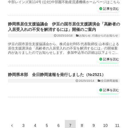
中部レインズ第114号 (公社)中部圏不動産流通機構ホームページはこちら
記事を読む
静岡県居住支援協議会 伊豆の国市居住支援講演会「高齢者の
入居受入れの不安を解消するには」開催のご案内
2025/10/16
お知らせ
,
行政からのお知らせ
伊豆の国市居住支援協議会から、株式会社R65 代表取締役 山本様による
居住支援講演会「高齢者の入居受入れの不安を解消するには」の開催案
内がありましたのでお知らせします。 参加申込等の詳細は以下よりご...
記事を読む
静岡県本部 全日静岡速報を発行しました（№2521）
2025/10/14
全日静岡速報
記事を読む
3
4
5
6
7
8
9
10
11