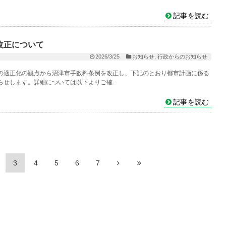
記事を読む
改正について
2026/3/25
お知らせ
,
行政からのお知らせ
の適正化の観点から沼津市手数料条例を改正し、下記のとおり都市計画に係る
せします。詳細については以下よりご確...
記事を読む
3
4
5
6
7