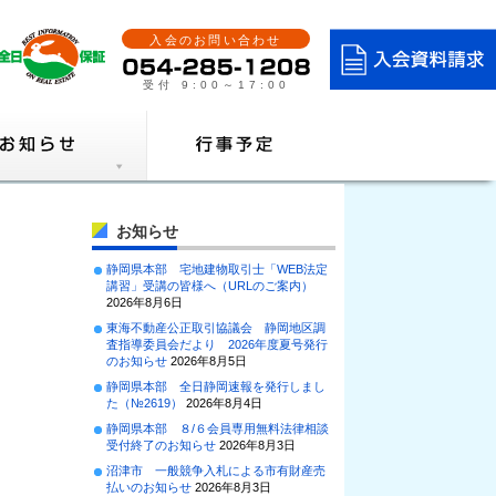
入会のお問い合わせ
受付 9:00～17:00
お知らせ
静岡県本部 宅地建物取引士「WEB法定
講習」受講の皆様へ（URLのご案内）
2026年8月6日
東海不動産公正取引協議会 静岡地区調
査指導委員会だより 2026年度夏号発行
のお知らせ
2026年8月5日
静岡県本部 全日静岡速報を発行しまし
た（№2619）
2026年8月4日
静岡県本部 ８/６会員専用無料法律相談
受付終了のお知らせ
2026年8月3日
沼津市 一般競争入札による市有財産売
払いのお知らせ
2026年8月3日