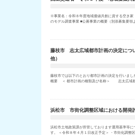
※事業名：令和８年度地域価値共創に資する空き家
のモデル調査事業 ■公募事業の概要（別添募集要領よ
藤枝市 志太広域都市計画の決定につ
他）
藤枝市では以下のとおり都市計画の決定を行いました
概要 ＜ 都市計画の種類及び名称＞ 志太広域都市
浜松市 市街化調整区域における開発
浜松市土地政策課が所管しております運用基準等に
す。 ＜令和８年４月１日改正予定＞ ・市街化調整区