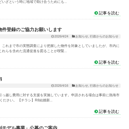
いざという時に地域で助け合うためにも...
記事を読む
物件登録のご協力お願いします
2026/4/24
お知らせ
,
行政からのお知らせ
、これまで市の実態調査により把握した物件を対象としていましたが、市内に
れらを含めた流通促進を図ることが喫緊...
記事を読む
内
2026/4/16
お知らせ
,
行政からのお知らせ
引っ越し費用に対する支援を実施しています。申請される場合は事前に熱海市
さい。 【チラシ】R8結婚新...
記事を読む
創モデル事業」公募のご案内