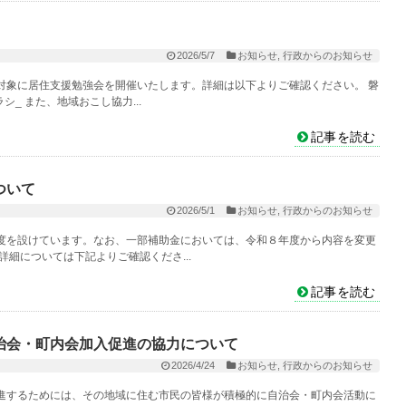
2026/5/7
お知らせ
,
行政からのお知らせ
対象に居住支援勉強会を開催いたします。詳細は以下よりご確認ください。 磐
_ また、地域おこし協力...
記事を読む
ついて
2026/5/1
お知らせ
,
行政からのお知らせ
度を設けています。なお、一部補助金においては、令和８年度から内容を変更
細については下記よりご確認くださ...
記事を読む
治会・町内会加入促進の協力について
2026/4/24
お知らせ
,
行政からのお知らせ
進するためには、その地域に住む市民の皆様が積極的に自治会・町内会活動に