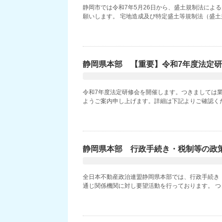
静岡市では令和7年5月26日から、盛土規制法によ
願いします。 宅地造成及び特定盛土等規制法（盛土規
静岡県本部 【重要】令和7年度法定
令和7年度法定研修会を開催します。つきましては
ようご案内申し上げます。詳細は下記よりご確認くださ
静岡県本部 行政手続き・税制等の政
全日本不動産政治連盟静岡県本部では、行政手続き
通じ関係機関に対し要望活動を行っております。 つき