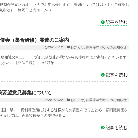
る規制が開始されましたのでお知らせします。詳細については以下よりご確認お
制法）：静岡市公式ホームペー...
記事を読む
研修会（集合研修）開催のご案内
2025/5/12
お知らせ
,
静岡県本部からのお知らせ
業務知識の向上、トラブル未然防止の見地からも積極的にご参加くださいます
い。 【開催日程】 令和7年...
記事を読む
策要望意見募集について
2025/4/22
お知らせ
,
静岡県本部からのお知らせ
（国・県）・税制等政策に対する皆様からの要望を取りまとめ、顧問議員団を
ましては、会員皆様からの要望意見...
記事を読む