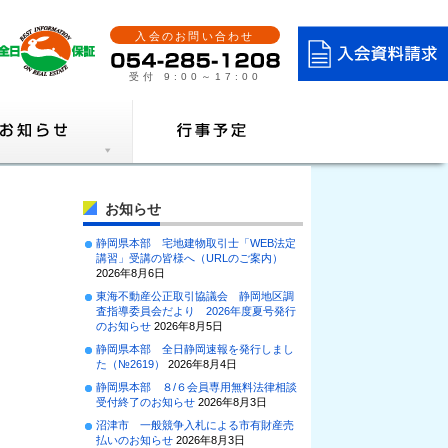
入会のお問い合わせ
受付 9:00～17:00
お知らせ
静岡県本部 宅地建物取引士「WEB法定
講習」受講の皆様へ（URLのご案内）
2026年8月6日
東海不動産公正取引協議会 静岡地区調
査指導委員会だより 2026年度夏号発行
のお知らせ
2026年8月5日
静岡県本部 全日静岡速報を発行しまし
た（№2619）
2026年8月4日
静岡県本部 ８/６会員専用無料法律相談
受付終了のお知らせ
2026年8月3日
沼津市 一般競争入札による市有財産売
払いのお知らせ
2026年8月3日