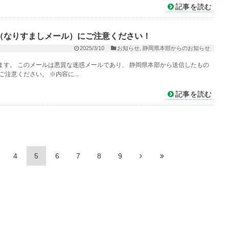
記事を読む
（なりすましメール）にご注意ください！
2025/3/10
お知らせ
,
静岡県本部からのお知らせ
す。 このメールは悪質な迷惑メールであり、 静岡県本部から送信したもの
注意ください。 ※内容に...
記事を読む
4
5
6
7
8
9