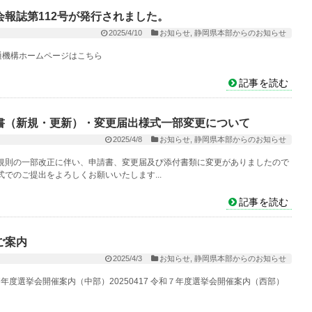
報誌第112号が発行されました。
2025/4/10
お知らせ
,
静岡県本部からのお知らせ
流通機構ホームページはこちら
記事を読む
書（新規・更新）・変更届出様式一部変更について
2025/4/8
お知らせ
,
静岡県本部からのお知らせ
規則の一部改正に伴い、申請書、変更届及び添付書類に変更がありましたので
でのご提出をよろしくお願いいたします...
記事を読む
ご案内
2025/4/3
お知らせ
,
静岡県本部からのお知らせ
和7年度選挙会開催案内（中部）20250417 令和７年度選挙会開催案内（西部）