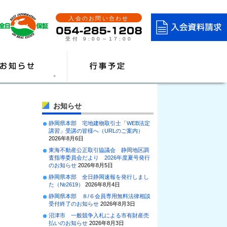
入会のお問い合わせ
受付 9:00～17:00
お知らせ
静岡県本部 宅地建物取引士「WEB法定
講習」受講の皆様へ（URLのご案内）
2026年8月6日
東海不動産公正取引協議会 静岡地区調
査指導委員会だより 2026年度夏号発行
のお知らせ
2026年8月5日
静岡県本部 全日静岡速報を発行しまし
た（№2619）
2026年8月4日
静岡県本部 ８/６会員専用無料法律相談
受付終了のお知らせ
2026年8月3日
沼津市 一般競争入札による市有財産売
払いのお知らせ
2026年8月3日