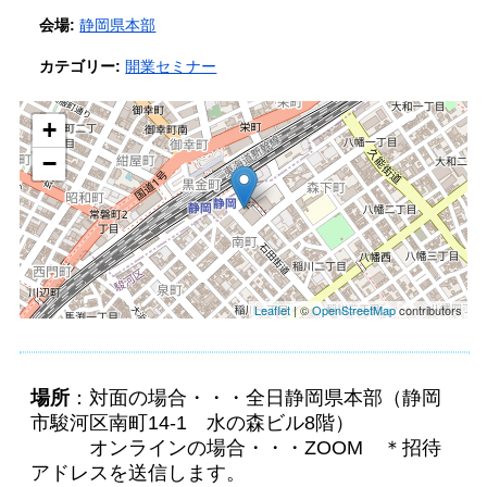
会場:
静岡県本部
カテゴリー:
開業セミナー
+
−
Leaflet
| ©
OpenStreetMap
contributors
場所
：対面の場合・・・全日静岡県本部（静岡
市駿河区南町14-1 水の森ビル8階）
オンラインの場合・・・ZOOM ＊招待
アドレスを送信します。