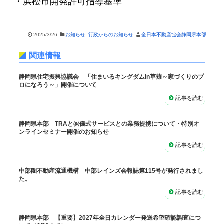
・浜松市開発許可指導基準
2025/3/26
お知らせ
,
行政からのお知らせ
全日本不動産協会静岡県本部
関連情報
静岡県住宅振興協議会 「住まいるキングダムin草薙～家づくりのプ
ロになろう～」開催について
記事を読む
静岡県本部 TRAと㈱儀式サービスとの業務提携について・特別オ
ンラインセミナー開催のお知らせ
記事を読む
中部圏不動産流通機構 中部レインズ会報誌第115号が発行されまし
た。
記事を読む
静岡県本部 【重要】2027年全日カレンダー発送希望確認調査につ