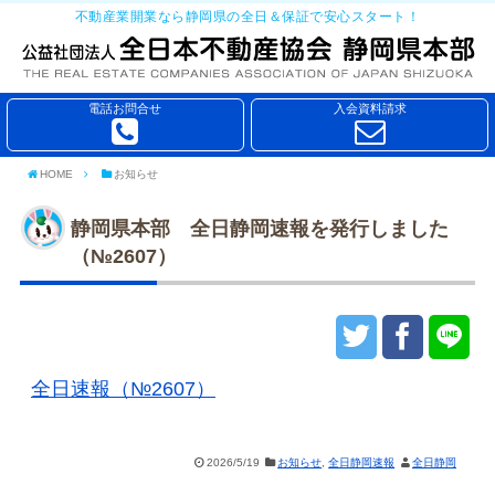
不動産業開業なら静岡県の全日＆保証で安心スタート！
電話お問合せ
入会資料請求
HOME
お知らせ
静岡県本部 全日静岡速報を発行しました
（№2607）
全日速報（№2607）
2026/5/19
お知らせ
,
全日静岡速報
全日静岡