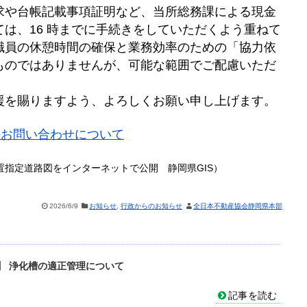
求や台帳記載事項証明など、当所総務課による現金
は、16 時までに手続きをしていただくよう重ねて
職員の休憩時間の確保と業務効率のための「協力依
ものではありませんが、可能な範囲でご配慮いただ
援を賜りますよう、よろしくお願い申し上げます。
のお問い合わせについて
置指定道路図をインターネットで公開 静岡県GIS）
2026/6/9
お知らせ
,
行政からのお知らせ
全日本不動産協会静岡県本部
】 浄化槽の適正管理について
記事を読む