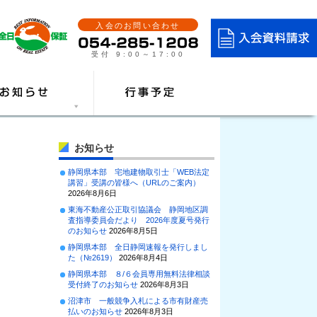
入会のお問い合わせ
受付 9:00～17:00
お知らせ
静岡県本部 宅地建物取引士「WEB法定
講習」受講の皆様へ（URLのご案内）
2026年8月6日
東海不動産公正取引協議会 静岡地区調
査指導委員会だより 2026年度夏号発行
のお知らせ
2026年8月5日
静岡県本部 全日静岡速報を発行しまし
た（№2619）
2026年8月4日
静岡県本部 ８/６会員専用無料法律相談
受付終了のお知らせ
2026年8月3日
沼津市 一般競争入札による市有財産売
払いのお知らせ
2026年8月3日