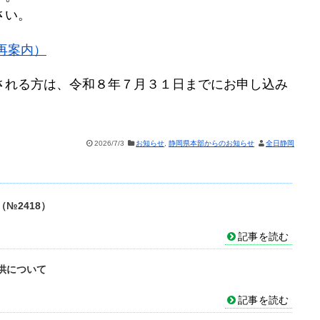
さい。
（再案内）
される方は、令和８年７月３１日までにお申し込み
2026/7/3
お知らせ
,
静岡県本部からのお知らせ
全日静岡
№2418）
記事を読む
供について
記事を読む