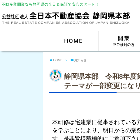
不動産業開業なら静岡県の全日＆保証で安心スタート！
HOME
お知らせ
静岡県本部 令和8年度
テーマが一部変更にな
本研修は宅建業に従事されている
を学ぶことにより、明日
からの業
す。是非皆様積極的にご参加下さ