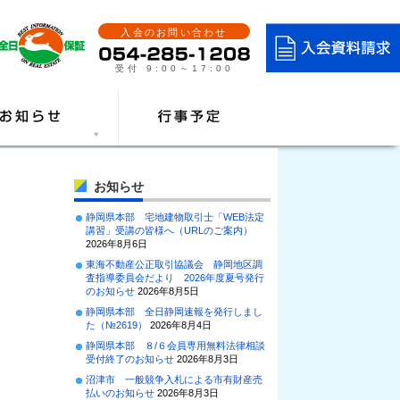
入会のお問い合わせ
受付 9:00～17:00
お知らせ
静岡県本部 宅地建物取引士「WEB法定
講習」受講の皆様へ（URLのご案内）
2026年8月6日
東海不動産公正取引協議会 静岡地区調
査指導委員会だより 2026年度夏号発行
のお知らせ
2026年8月5日
静岡県本部 全日静岡速報を発行しまし
た（№2619）
2026年8月4日
静岡県本部 ８/６会員専用無料法律相談
受付終了のお知らせ
2026年8月3日
沼津市 一般競争入札による市有財産売
払いのお知らせ
2026年8月3日