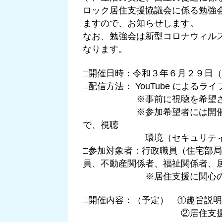
ロック居住支援
協議会に係る勉強
ますので、お知らせします。
なお、勉強
会は新型コロナウィルス
なります。
□開催日時：
令和３年６月２９日（
□
配信方法： YouTube によるラ
※事前に視聴を希望される
※参加希望者には開催日の
で、
視聴
環境（セキュリティ等の解
□参加対象者：行政職員（住宅部
員、不動産関係者、福祉関係者、
※居住支援に関心のある方
□開催内容：（予定） ①趣旨説
②居住支援クロ