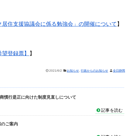
ク居住支援協議会に係る勉強会」の開催について
】
希望登録票】
】
2021/6/2
お知らせ
,
行政からのお知らせ
全日静岡
の商慣行是正に向けた制度見直しについて
記事を読む
催のご案内