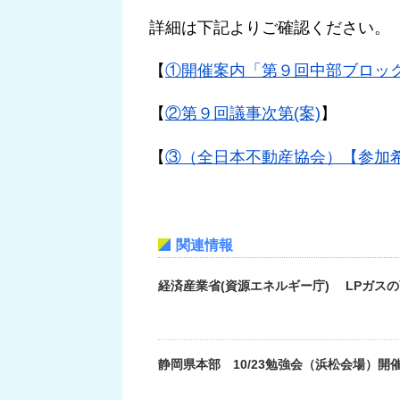
詳細は下記よりご確認ください。
【
①開催案内「第９回中部ブロッ
【
②第９回議事次第(案)
】
【
③（全日本不動産協会）【参加
関連情報
経済産業省(資源エネルギー庁) LPガス
静岡県本部 10/23勉強会（浜松会場）開