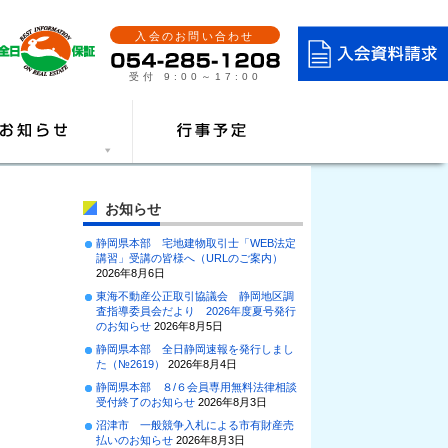
入会のお問い合わせ
受付 9:00～17:00
お知らせ
静岡県本部 宅地建物取引士「WEB法定
講習」受講の皆様へ（URLのご案内）
2026年8月6日
東海不動産公正取引協議会 静岡地区調
査指導委員会だより 2026年度夏号発行
のお知らせ
2026年8月5日
静岡県本部 全日静岡速報を発行しまし
た（№2619）
2026年8月4日
静岡県本部 ８/６会員専用無料法律相談
受付終了のお知らせ
2026年8月3日
沼津市 一般競争入札による市有財産売
払いのお知らせ
2026年8月3日