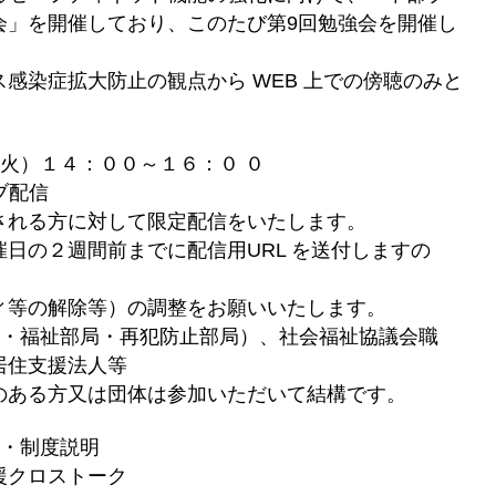
会」を開催しており、
このたび第9回勉強会を開催し
感染症拡大防止の観点から WEB 上での傍聴のみと
火）１４：００～１６：０ ０
イブ配信
方に対して限定配信をいたします。
２週間前までに配信用
URL を送付しますの
除等）の調整をお願いいたします。
局・福祉部局・再犯防止部局）、社会福祉協議会職
居住支援法人
等
又は団体は参加いただいて結構です。
明・制度説明
ストーク