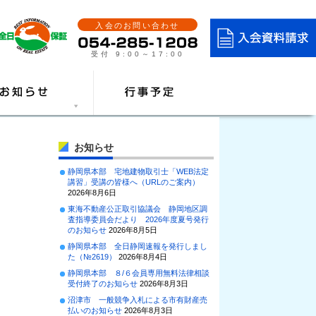
入会のお問い合わせ
受付 9:00～17:00
お知らせ
静岡県本部 宅地建物取引士「WEB法定
講習」受講の皆様へ（URLのご案内）
2026年8月6日
東海不動産公正取引協議会 静岡地区調
査指導委員会だより 2026年度夏号発行
のお知らせ
2026年8月5日
静岡県本部 全日静岡速報を発行しまし
た（№2619）
2026年8月4日
静岡県本部 ８/６会員専用無料法律相談
受付終了のお知らせ
2026年8月3日
沼津市 一般競争入札による市有財産売
払いのお知らせ
2026年8月3日