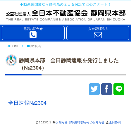
不動産業開業なら静岡県の全日＆保証で安心スタート！
電話お問合せ
入会資料請求
HOME
お知らせ
静岡県本部 全日静岡速報を発行しました
（№2304）
全日速報№2304
2023/5/1
お知らせ
,
静岡県本部からのお知らせ
全日静岡