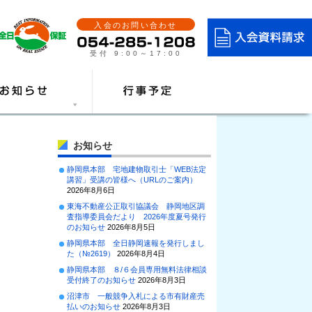
入会のお問い合わせ
受付 9:00～17:00
お知らせ
静岡県本部 宅地建物取引士「WEB法定
講習」受講の皆様へ（URLのご案内）
2026年8月6日
東海不動産公正取引協議会 静岡地区調
査指導委員会だより 2026年度夏号発行
のお知らせ
2026年8月5日
静岡県本部 全日静岡速報を発行しまし
た（№2619）
2026年8月4日
静岡県本部 ８/６会員専用無料法律相談
受付終了のお知らせ
2026年8月3日
沼津市 一般競争入札による市有財産売
払いのお知らせ
2026年8月3日