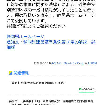
止対策の推進に関する法律）による土砂災害特
別警戒区域の一巡目指定が完了したことを踏ま
え、県の取扱いを改定し、静岡県ホームページ
にて公開しています。
詳細は下記よりご確認ください。
静岡県ホームページ
通知文・静岡県建築基準条例第10条の解説 詳
細版
2022/3/30
お知らせ
,
行政からのお知らせ
全日静岡
関連情報
【重要】令和4年度法定研修会開催のご案内
記事を読む
浜松市 【再掲載】土地・家屋台帳及び土地地籍図の窓口閲覧業務
（令和4年3月31日）終了のお知らせ